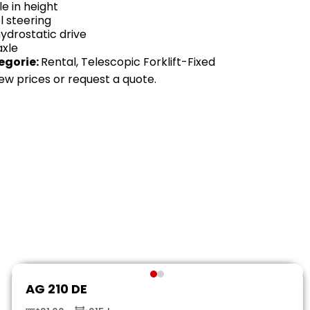
e in height
l steering
hydrostatic drive
axle
egorie:
Rental
,
Telescopic Forklift-Fixed
view prices or request a quote.
AG 210 DE