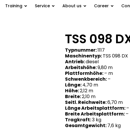
Training
Service
About us
Career
Con
TSS 098 D
Typnummer:
1117
Maschinentyp:
TSS 098 DX
Antrieb:
diesel
Arbeitshöhe:
9,80 m
Plattformhöhe:
– m
Schwenkbereich:
–
Länge:
4,70 m
Höhe:
2,12 m
Breite:
2,10 m
Seitl. Reichweite:
6,70 m
Länge Arbeitsplattform:
–
Breite Arbeitsplattform:
–
Tragkraft:
3 kg
Gesamtgewicht:
7,6 kg