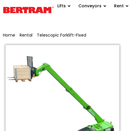
Lifts
Conveyors
Rent
Home
/
Rental
/
Telescopic Forklift-Fixed
/ TSS 098 DX