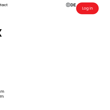
tact
DE
Log in
X
 m
 m