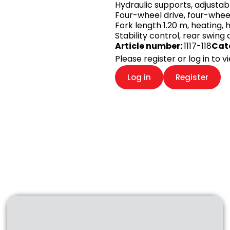
Hydraulic supports, adjustabl
Four-wheel drive, four-whee
Fork length 1.20 m, heating, 
Stability control, rear swing 
Article number:
1117-118
Cat
Please register or log in to 
Log in
Register