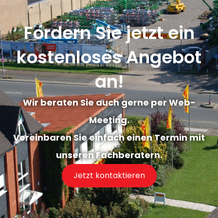
Fordern Sie jetzt ein
kostenloses Angebot
an!
Wir beraten Sie auch gerne per Web-
Meeting.
Vereinbaren Sie einfach einen Termin mit
unseren Fachberatern.
Jetzt kontaktieren