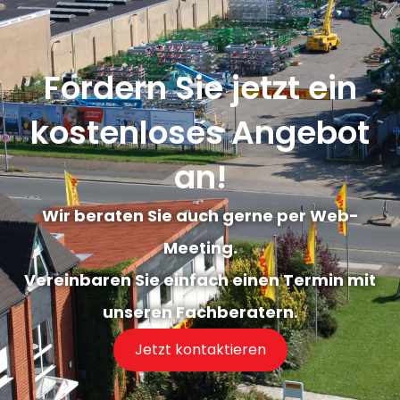
Fordern Sie jetzt ein
kostenloses Angebot
an!
Wir beraten Sie auch gerne per Web-
Meeting.
Vereinbaren Sie einfach einen Termin mit
unseren Fachberatern.
Jetzt kontaktieren