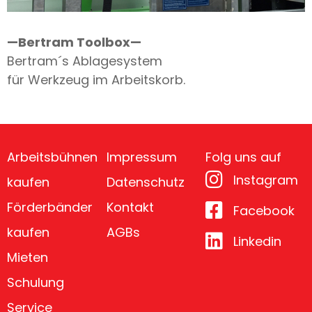
—Bertram Toolbox—
Bertram´s Ablagesystem
für Werkzeug im Arbeitskorb.
Arbeitsbühnen
Impressum
Folg uns auf
Instagram
kaufen
Datenschutz
Förderbänder
Kontakt
Facebook
kaufen
AGBs
Linkedin
Mieten
Schulung
Service