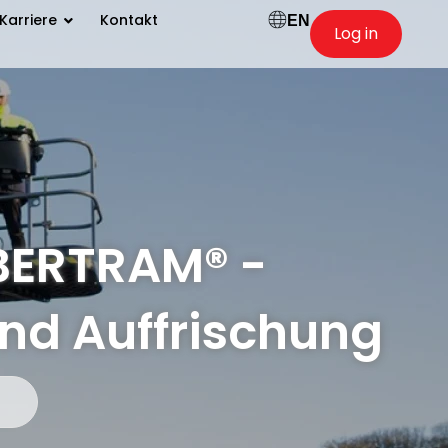
Karriere
Kontakt
EN
Log in
 BERTRAM® -
und Auffrischung