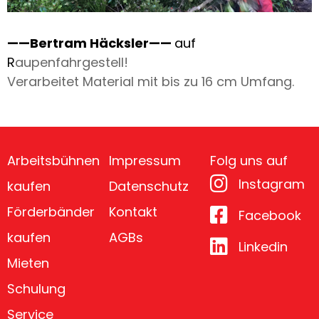
——Bertram Häcksler——
auf
R
aupenfahrgestell!
Verarbeitet Material mit bis zu 16 cm Umfang.
Arbeitsbühnen
Impressum
Folg uns auf
Instagram
kaufen
Datenschutz
Förderbänder
Kontakt
Facebook
kaufen
AGBs
Linkedin
Mieten
Schulung
Service