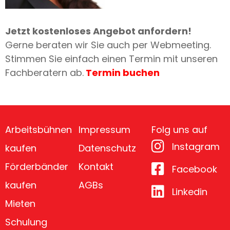
Jetzt kostenloses Angebot anfordern!
Gerne beraten wir Sie auch per Webmeeting.
Stimmen Sie einfach einen Termin mit unseren
Fachberatern ab.
Termin buchen
Arbeitsbühnen
Impressum
Folg uns auf
Instagram
kaufen
Datenschutz
Förderbänder
Kontakt
Facebook
kaufen
AGBs
Linkedin
Mieten
Schulung