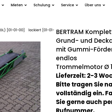
Mieten
Schulung
Service
Über uns
GL) [01-01-00]
/
lackiert [01-01-
BERTRAM Komplett
Grund- und Deckan
mit Gummi-Fördergu
endlos
Trommelmotor Ø 
Lieferzeit: 2-3 Wo
Bitte tragen Sie 
vollständig ein. F
Sie gerne auch pe
Rufnummer.