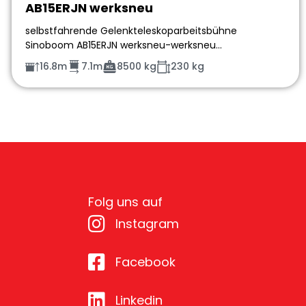
AB15ERJN werksneu
selbstfahrende Gelenkteleskoparbeitsbühne
Sinoboom AB15ERJN werksneu-werksneu…
16.8m
7.1m
8500 kg
230 kg
Folg uns auf
Instagram
Facebook
Linkedin