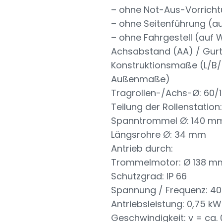
– ohne Not-Aus-Vorrich
– ohne Seitenführung (a
– ohne Fahrgestell (auf
Achsabstand (AA) / Gurt
Konstruktionsmaße (L/B/
Außenmaße)
Tragrollen-/Achs-Ø: 60
Teilung der Rollenstation
Spanntrommel Ø: 140 mm
Längsrohre Ø: 34 mm
Antrieb durch:
Trommelmotor: Ø 138 m
Schutzgrad: IP 66
Spannung / Frequenz: 40
Antriebsleistung: 0,75 kW
Geschwindigkeit: v = ca. 