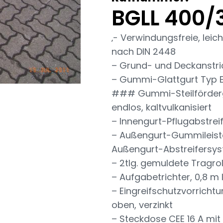
BGLL 400/
‚- Verwindungsfreie, lei
nach DIN 2448
– Grund- und Deckanstric
– Gummi-Glattgurt Typ EP 
### Gummi-Steilfördergu
endlos, kaltvulkanisiert
– Innengurt-Pflugabstrei
– Außengurt-Gummileist
Außengurt-Abstreifersy
– 2tlg. gemuldete Tragrol
– Aufgabetrichter, 0,8 m
– Eingreifschutzvorrichtu
oben, verzinkt
– Steckdose CEE 16 A mit