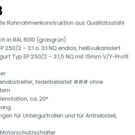
3
chte Rohrrahmenkonstruktion aus Qualitätsstahl
h in RAL 6010 (grasgrün)
250/2 – 2:1 o. 3:1 NQ endlos, heißvulkanisiert
rt Typ EP 250/2 – 3:1,5 NQ mit 15mm V/Y-Profil
fer
enabstreifer, federbelastet ### ohne
stem
lenstation, ca. 20°
 lang
ngen für Untergurtrollen und für Antriebsteil,
 Motorschutzschalter