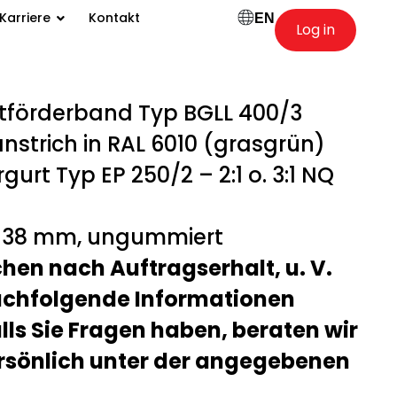
Karriere
Kontakt
EN
Log in
förderband Typ BGLL 400/3
strich in RAL 6010 (grasgrün)
rt Typ EP 250/2 – 2:1 o. 3:1 NQ
138 mm, ungummiert
chen nach Auftragserhalt, u. V.
nachfolgende Informationen
alls Sie Fragen haben, beraten wir
rsönlich unter der angegebenen