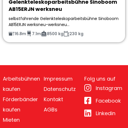
Gelenkteleskoparbeitsbühne Sinoboom
AB15ERJN werksneu
selbstfahrende Gelenkteleskoparbeitsbühne Sinoboom
AB15ERJN werksneu-werksneu…
16.8m
7.1m
8500 kg
230 kg
Arbeitsbühnen
Impressum
Folg uns auf
Instagram
kaufen
Datenschutz
Förderbänder
Kontakt
Facebook
kaufen
AGBs
Linkedin
Mieten