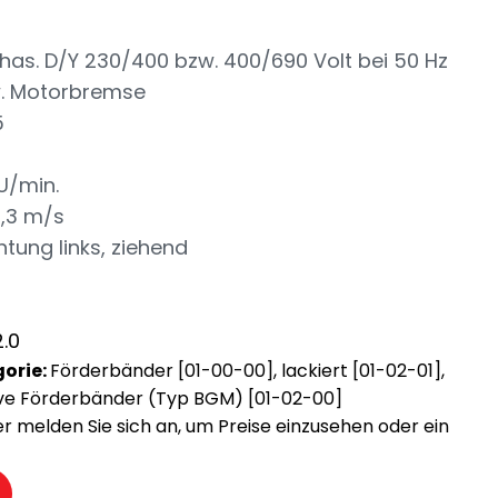
as. D/Y 230/400 bzw. 400/690 Volt bei 50 Hz
w. Motorbremse
5
U/min.
1,3 m/s
tung links, ziehend
.0
orie:
Förderbänder [01-00-00]
,
lackiert [01-02-01]
,
ve Förderbänder (Typ BGM) [01-02-00]
der melden Sie sich an, um Preise einzusehen oder ein