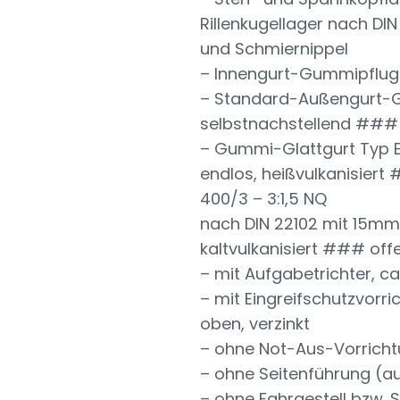
Rillenkugellager nach DI
und Schmiernippel
– Innengurt-Gummipfluga
– Standard-Außengurt-Gu
selbstnachstellend ###
– Gummi-Glattgurt Typ EP
endlos, heißvulkanisier
400/3 – 3:1,5 NQ
nach DIN 22102 mit 15mm 
kaltvulkanisiert ### off
– mit Aufgabetrichter, ca
– mit Eingreifschutzvorric
oben, verzinkt
– ohne Not-Aus-Vorrich
– ohne Seitenführung (a
– ohne Fahrgestell bzw.