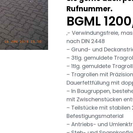
Rufnummer.
BGML 1200
‚- Verwindungsfreie, mas
nach DIN 2448
– Grund- und Deckanstric
– 3tlg. gemuldete Tragrol
– 1tlg. gemuldete Tragroll
– Tragrollen mit Präzisi
Dauerfettfüllung mit do
– In Baugruppen, besteh
mit Zwischenstücken en
– Teilstücke mit stabile
Befestigungsmaterial
– Antriebs- und Umlenkt
– Steh- und Spannkopfla