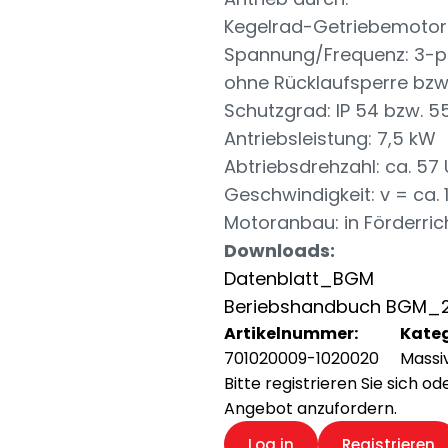
Kegelrad-Getriebemotor
Spannung/Frequenz: 3-ph
ohne Rücklaufsperre bz
Schutzgrad: IP 54 bzw. 5
Antriebsleistung: 7,5 kW
Abtriebsdrehzahl: ca. 57 
Geschwindigkeit: v = ca. 
Motoranbau: in Förderrich
Downloads:
Datenblatt_BGM
Beriebshandbuch BGM_2
Artikelnummer:
Kateg
701020009-1020020
Massi
Bitte registrieren Sie sich o
Angebot anzufordern.
Log in
Registrieren