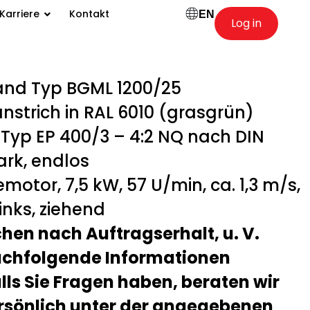
Karriere
Kontakt
EN
Log in
nd Typ BGML 1200/25
strich in RAL 6010 (grasgrün)
yp EP 400/3 – 4:2 NQ nach DIN
ark, endlos
otor, 7,5 kW, 57 U/min, ca. 1,3 m/s,
inks, ziehend
chen nach Auftragserhalt, u. V.
nachfolgende Informationen
alls Sie Fragen haben, beraten wir
rsönlich unter der angegebenen