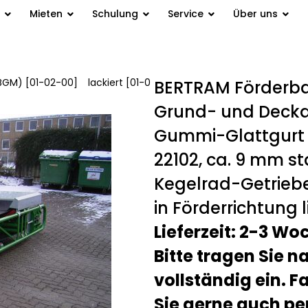
Mieten
Schulung
Service
Über uns
BGM) [01-02-00]
/
lackiert [01-0
BERTRAM Förderba
Grund- und Deckan
Gummi-Glattgurt T
22102, ca. 9 mm st
Kegelrad-Getriebem
in Förderrichtung l
Lieferzeit: 2-3 Wo
Bitte tragen Sie 
vollständig ein. F
Sie gerne auch pe