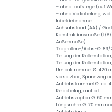
– ohne Laufstege (auf W
– ohne Verkabelung, weit
Inbetriebnahme
Achsabstand (AA) / Gurt
Konstruktionsmaße (L/B/
Außenmaße)
Tragrollen-/Achs-Ø: 89
Teilung der Rollenstatio
Teilung der Rollenstation
Umlenktrommel Ø: 420 m
versetzbar, Spannweg c
Antriebstrommel Ø: ca.
Reibebelag, rautiert
Antriebszapfen Ø: 60 mm
Längsrohre Ø: 70 mm na
Antrieb durch: