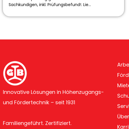
Sachkundigen, inkl. Prüfungsbefund!. Lie…
Arbe
Förd
Miet
Innovative Lösungen in Höhenzugangs-
Sch
und Fördertechnik – seit 1931
Serv
Über
Familiengeführt. Zertifiziert.
Karr