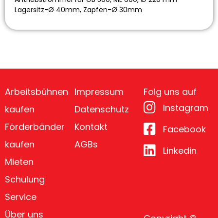
Lagersitz-Ø 40mm, Zapfen-Ø 30mm
Arbeitsbühnen
Impressum
Folg uns auf
Instagram
kaufen
Datenschutz
Förderbänder
Kontakt
Facebook
kaufen
AGBs
Linkedin
Mieten
Schulung
Service
Über uns