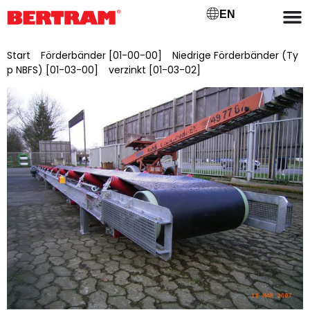
EN
Start
/
Förderbänder [01-00-00]
/
Niedrige Förderbänder (Ty
p NBFS) [01-03-00]
/
verzinkt [01-03-02]
/ NBFSV 1200/15