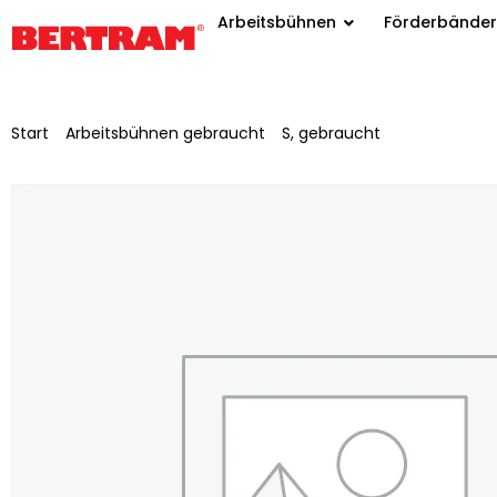
Arbeitsbühnen
Förderbänder
Start
/
Arbeitsbühnen gebraucht
/
S, gebraucht
/ Scherenarbei
M-250DL27 4WD/P/N