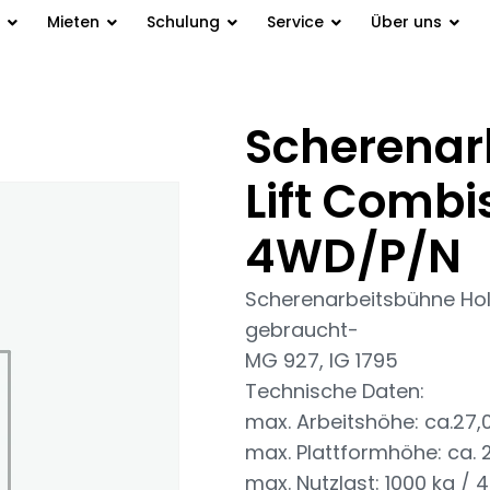
Mieten
Schulung
Service
Über uns
Scherenar
tsbühne Holland Lift Combistar
Lift Comb
4WD/P/N
Scherenarbeitsbühne Ho
gebraucht-
MG 927, IG 1795
Technische Daten:
max. Arbeitshöhe: ca.27,
max. Plattformhöhe: ca. 
max. Nutzlast: 1000 kg / 4