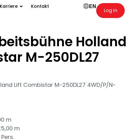
Karriere
Kontakt
EN
Log in
beitsbühne Holland
istar M-250DL27
lland Lift Combistar M-250DL27 4WD/P/N-
00 m
25,00 m
 Pers.