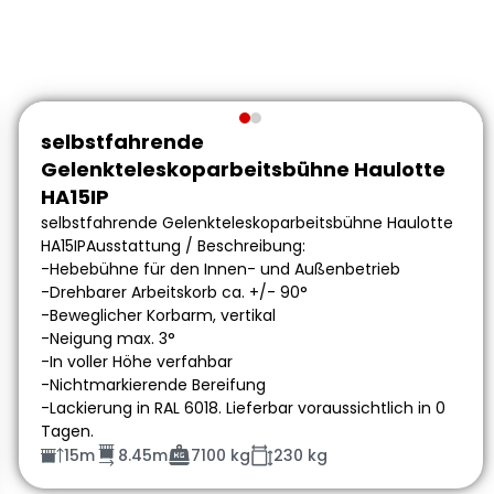
selbstfahrende
Gelenkteleskoparbeitsbühne Haulotte
HA15IP
selbstfahrende Gelenkteleskoparbeitsbühne Haulotte
HA15IPAusstattung / Beschreibung:
-Hebebühne für den Innen- und Außenbetrieb
-Drehbarer Arbeitskorb ca. +/- 90°
-Beweglicher Korbarm, vertikal
-Neigung max. 3°
-In voller Höhe verfahbar
-Nichtmarkierende Bereifung
-Lackierung in RAL 6018. Lieferbar voraussichtlich in 0
Tagen.
15m
8.45m
7100 kg
230 kg