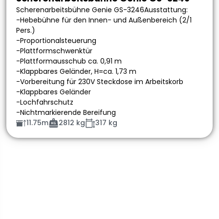
Scherenarbeitsbühne Genie GS-3246Ausstattung:
-Hebebühne für den Innen- und Außenbereich (2/1
Pers.)
-Proportionalsteuerung
-Plattformschwenktür
-Plattformausschub ca. 0,91 m
-Klappbares Geländer, H=ca. 1,73 m
-Vorbereitung für 230V Steckdose im Arbeitskorb
-Klappbares Geländer
-Lochfahrschutz
-Nichtmarkierende Bereifung
11.75m
2812 kg
317 kg