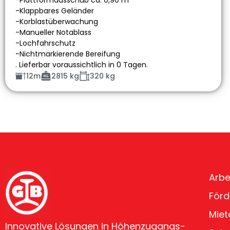
-Plattformausschub ca. 0,90 m
-Klappbares Geländer
-Korblastüberwachung
-Manueller Notablass
-Lochfahrschutz
-Nichtmarkierende Bereifung
. Lieferbar voraussichtlich in 0 Tagen.
12m
2815 kg
320 kg
Arbe
Förd
Miet
Innovative Lösungen in Höhenzugangs-