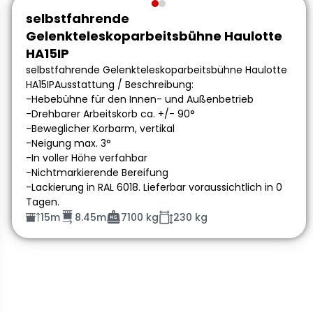
selbstfahrende
Gelenkteleskoparbeitsbühne Haulotte
HA15IP
selbstfahrende Gelenkteleskoparbeitsbühne Haulotte
HA15IPAusstattung / Beschreibung:
-Hebebühne für den Innen- und Außenbetrieb
-Drehbarer Arbeitskorb ca. +/- 90°
-Beweglicher Korbarm, vertikal
-Neigung max. 3°
-In voller Höhe verfahbar
-Nichtmarkierende Bereifung
-Lackierung in RAL 6018. Lieferbar voraussichtlich in 0
Tagen.
15m
8.45m
7100 kg
230 kg