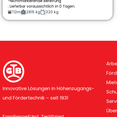
-Nichtmarkierende Bereifung
. Lieferbar voraussichtlich in 0 Tagen.
12m
2815 kg
320 kg
Arbe
Förd
Miet
Innovative Lösungen in Höhenzugangs-
Sch
und Fördertechnik – seit 1931
Serv
Über
Familiengeführt. Zertifiziert.