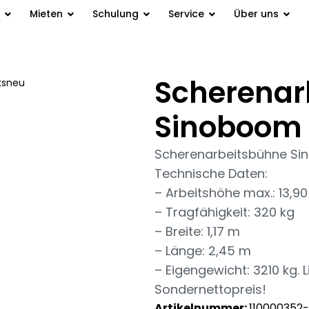
Mieten
Schulung
Service
Über uns
Scherenar
ksneu
/ Scherenarbeitsbühne
Sinoboom 
Scherenarbeitsbühne S
Technische Daten:
– Arbeitshöhe max.: 13,9
– Tragfähigkeit: 320 kg
– Breite: 1,17 m
– Länge: 2,45 m
– Eigengewicht: 3210 kg. L
Sondernettopreis!
Artikelnummer:
110000352-