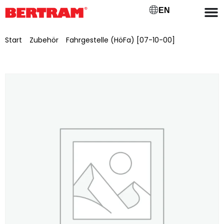
EN
Start
/
Zubehör
/
Fahrgestelle (HöFa) [07-10-00]
/ Schwenkbares Fahrgestell, lackiert für BGM 500/650 mit
AA: 20 m