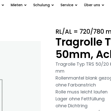
Mieten
Schulung
Service
Über uns
rolle Typ TRS 50/20 K Ø 50mm,
RL/AL = 720/780 
Tragrolle 
50mm, Ac
Tragrolle Typ TRS 50/2
mm
Rollenmantel blank gezo
ohne Farbanstrich
Rolle muss leicht laufen
Lager ohne Fettfüllung
ohne Dichtring