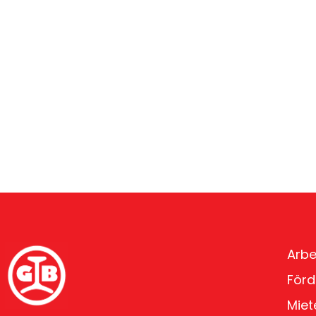
Arbe
Förd
Miet