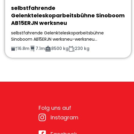
selbstfahrende
Gelenkteleskoparbeitsbühne Sinoboom
AB15ERJN werksneu
selbstfahrende Gelenkteleskoparbeitsbühne
Sinoboom AB15ERJN werksneu-werksneu…
16.8m
7.1m
8500 kg
230 kg
Folg uns auf
Instagram