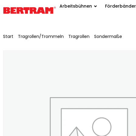
Arbeitsbühnen
Förderbänder
Start
/
Tragrollen/Trommeln
/
Tragrollen
/
Sondermaße
/ Trag
Achs-Ø 20mm