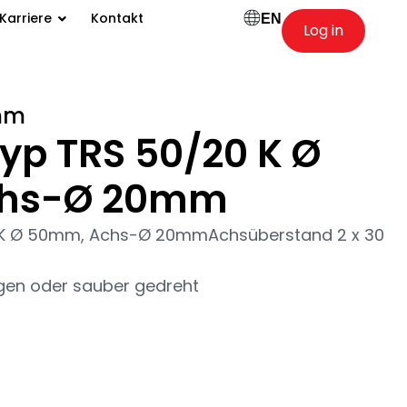
Karriere
Kontakt
EN
Log in
mm
Typ TRS 50/20 K Ø
hs-Ø 20mm
0 K Ø 50mm, Achs-Ø 20mmAchsüberstand 2 x 30
gen oder sauber gedreht