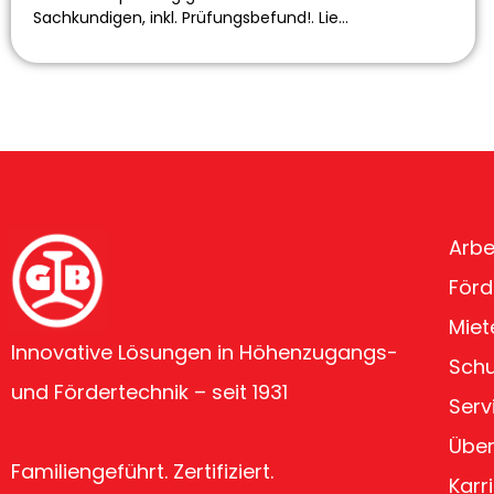
Sachkundigen, inkl. Prüfungsbefund!. Lie…
Arbe
Förd
Miet
Innovative Lösungen in Höhenzugangs-
Sch
und Fördertechnik – seit 1931
Serv
Über
Familiengeführt. Zertifiziert.
Karr