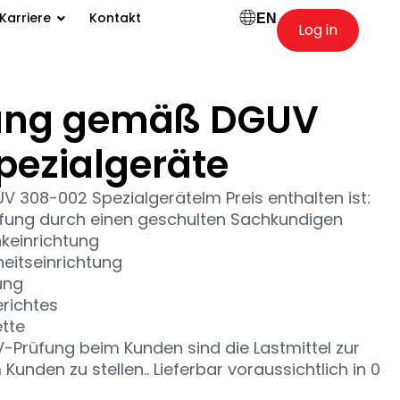
Karriere
Kontakt
EN
Log in
ung gemäß DGUV
pezialgeräte
308-002 SpezialgeräteIm Preis enthalten ist:
üfung durch einen geschulten Sachkundigen
keinrichtung
eitseinrichtung
ung
erichtes
tte
-Prüfung beim Kunden sind die Lastmittel zur
Kunden zu stellen.. Lieferbar voraussichtlich in 0