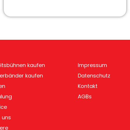
itsbühnen kaufen
Impressum
erbänder kaufen
Datenschutz
en
Kontakt
ulung
AGBs
ice
 uns
iere