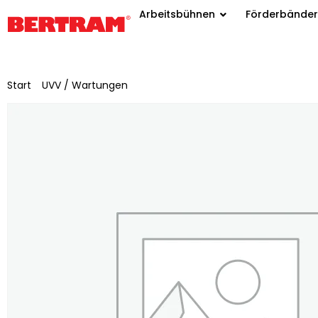
Arbeitsbühnen
Förderbänder
Start
/
UVV / Wartungen
/ UVV-Prüfung gemäß DGUV 308-002 