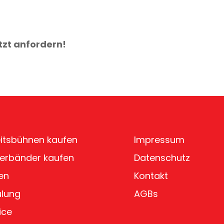
tzt anfordern!
itsbühnen kaufen
Impressum
erbänder kaufen
Datenschutz
en
Kontakt
ulung
AGBs
ice