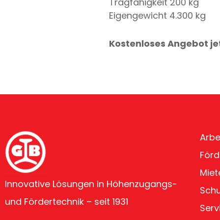
Tragfähigkeit 200 kg
Eigengewicht 4.300 kg
Kostenloses Angebot je
Arbe
Förd
Miet
Innovative Lösungen in Höhenzugangs-
Sch
und Fördertechnik – seit 1931
Serv