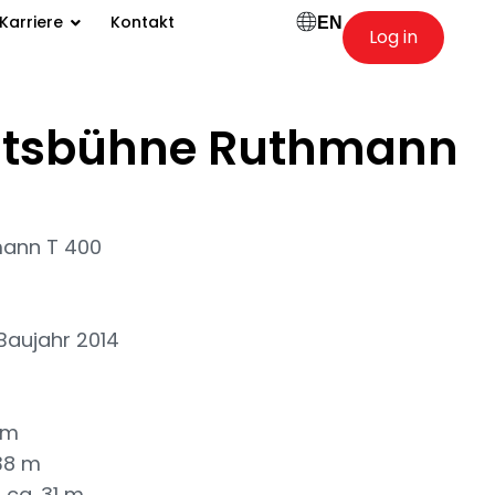
Karriere
Kontakt
EN
Log in
itsbühne Ruthmann
mann T 400
Baujahr 2014
 m
38 m
 ca. 31 m