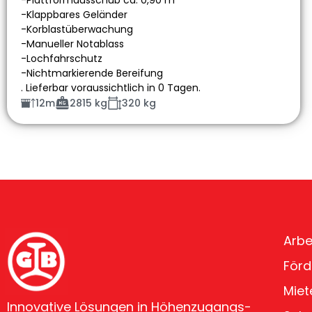
-Plattformausschub ca. 0,90 m
-Klappbares Geländer
-Korblastüberwachung
-Manueller Notablass
-Lochfahrschutz
-Nichtmarkierende Bereifung
. Lieferbar voraussichtlich in 0 Tagen.
12m
2815 kg
320 kg
Arbe
Förd
Miet
Innovative Lösungen in Höhenzugangs-