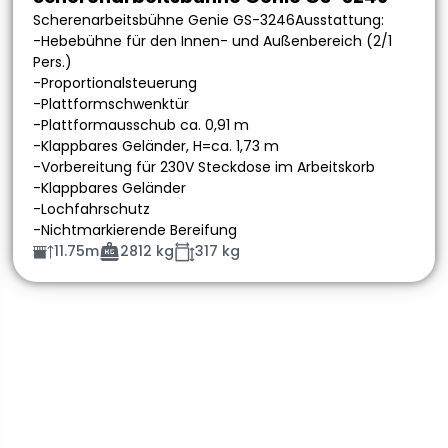
Scherenarbeitsbühne Genie GS-3246Ausstattung:
-Hebebühne für den Innen- und Außenbereich (2/1
Pers.)
-Proportionalsteuerung
-Plattformschwenktür
-Plattformausschub ca. 0,91 m
-Klappbares Geländer, H=ca. 1,73 m
-Vorbereitung für 230V Steckdose im Arbeitskorb
-Klappbares Geländer
-Lochfahrschutz
-Nichtmarkierende Bereifung
11.75m
2812 kg
317 kg