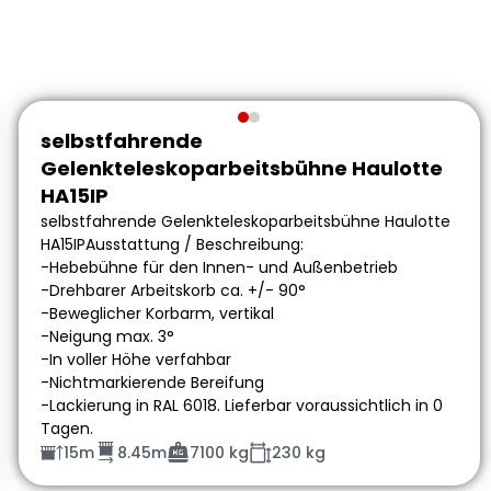
selbstfahrende
Gelenkteleskoparbeitsbühne Haulotte
HA15IP
selbstfahrende Gelenkteleskoparbeitsbühne Haulotte
HA15IPAusstattung / Beschreibung:
-Hebebühne für den Innen- und Außenbetrieb
-Drehbarer Arbeitskorb ca. +/- 90°
-Beweglicher Korbarm, vertikal
-Neigung max. 3°
-In voller Höhe verfahbar
-Nichtmarkierende Bereifung
-Lackierung in RAL 6018. Lieferbar voraussichtlich in 0
Tagen.
15m
8.45m
7100 kg
230 kg